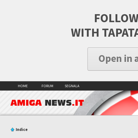
FOLLOW
WITH TAPAT
Open in 
HOME
FORUM
SEGNALA
AMIGA
NEWS
.IT
Indice