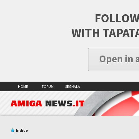
FOLLOW
WITH TAPAT
Open in 
HOME
FORUM
SEGNALA
AMIGA
NEWS
.IT
Indice