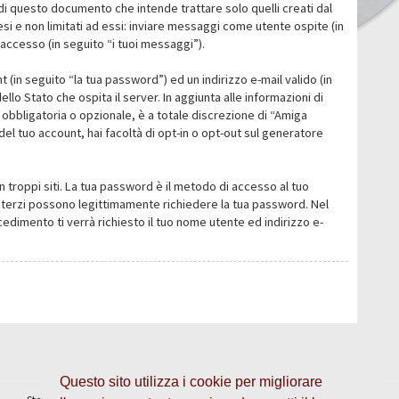
i questo documento che intende trattare solo quelli creati dal
i e non limitati ad essi: inviare messaggi come utente ospite (in
’accesso (in seguito “i tuoi messaggi”).
 (in seguito “la tua password”) ed un indirizzo e-mail valido (in
llo Stato che ospita il server. In aggiunta alle informazioni di
 obbligatoria o opzionale, è a totale discrezione di “Amiga
o del tuo account, hai facoltà di opt-in o opt-out sul generatore
n troppi siti. La tua password è il metodo di accesso al tuo
 o terzi possono legittimamente richiedere la tua password. Nel
dimento ti verrà richiesto il tuo nome utente ed indirizzo e-
Questo sito utilizza i cookie per migliorare