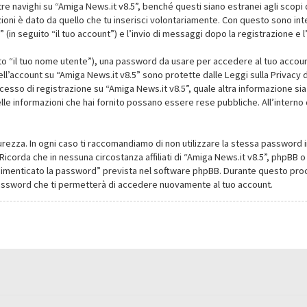
navighi su “Amiga News.it v8.5”, benché questi siano estranei agli scopi d
oni è dato da quello che tu inserisci volontariamente. Con questo sono intes
(in seguito “il tuo account”) e l’invio di messaggi dopo la registrazione e l
ito “il tuo nome utente”), una password da usare per accedere al tuo account
dell’account su “Amiga News.it v8.5” sono protette dalle Leggi sulla Privacy de
cesso di registrazione su “Amiga News.it v8.5”, quale altra informazione sia
li delle informazioni che hai fornito possano essere rese pubbliche. All’intern
urezza. In ogni caso ti raccomandiamo di non utilizzare la stessa password i
Ricorda che in nessuna circostanza affiliati di “Amiga News.it v8.5”, phpBB
dimenticato la password” prevista nel software phpBB. Durante questo proce
assword che ti permetterà di accedere nuovamente al tuo account.