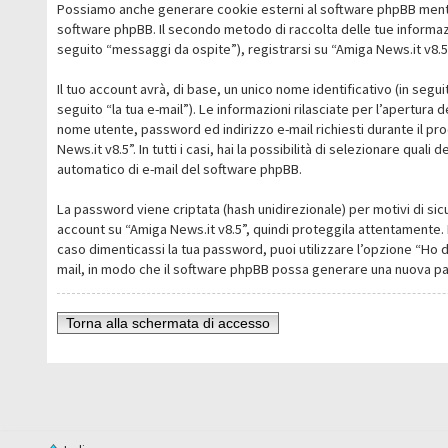
Possiamo anche generare cookie esterni al software phpBB mentre 
software phpBB. Il secondo metodo di raccolta delle tue informazi
seguito “messaggi da ospite”), registrarsi su “Amiga News.it v8.5” 
Il tuo account avrà, di base, un unico nome identificativo (in segu
seguito “la tua e-mail”). Le informazioni rilasciate per l’apertura 
nome utente, password ed indirizzo e-mail richiesti durante il pro
News.it v8.5”. In tutti i casi, hai la possibilità di selezionare qua
automatico di e-mail del software phpBB.
La password viene criptata (hash unidirezionale) per motivi di sic
account su “Amiga News.it v8.5”, quindi proteggila attentamente. 
caso dimenticassi la tua password, puoi utilizzare l’opzione “Ho 
mail, in modo che il software phpBB possa generare una nuova p
Torna alla schermata di accesso