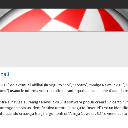
nali
 ed eventuali affiliati (in seguito “noi”, “nostro”, “Amiga News.it v8.5”, “
 usano le informazioni raccolte durante qualsiasi sessione d’uso da te ef
ntre si naviga su “Amiga News.it v8.5” il software phpBB creerà un certo nu
contengono solo un identificativo utente (in seguito “user-id”) ed un identif
 quando si naviga tra gli argomenti di “Amiga News.it v8.5” e viene usato 