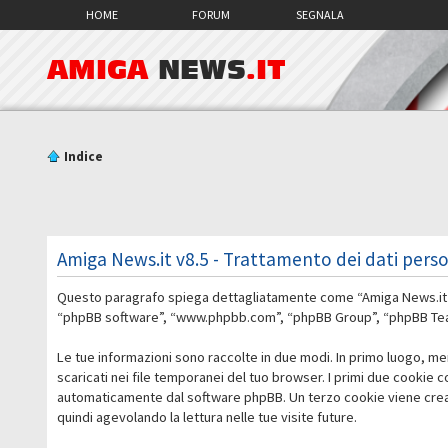
HOME
FORUM
SEGNALA
AMIGA
NEWS
.IT
Indice
Amiga News.it v8.5 - Trattamento dei dati perso
Questo paragrafo spiega dettagliatamente come “Amiga News.it v8.5”
“phpBB software”, “www.phpbb.com”, “phpBB Group”, “phpBB Teams”)
Le tue informazioni sono raccolte in due modi. In primo luogo, me
scaricati nei file temporanei del tuo browser. I primi due cookie 
automaticamente dal software phpBB. Un terzo cookie viene creato
quindi agevolando la lettura nelle tue visite future.