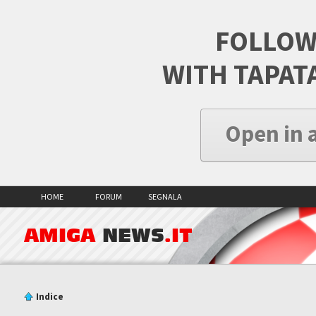
FOLLOW
WITH TAPAT
Open in 
HOME
FORUM
SEGNALA
AMIGA
NEWS
.IT
Indice