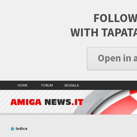
FOLLOW
WITH TAPAT
Open in 
HOME
FORUM
SEGNALA
AMIGA
NEWS
.IT
Indice