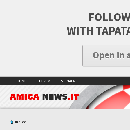
FOLLOW
WITH TAPAT
Open in 
HOME
FORUM
SEGNALA
AMIGA
NEWS
.IT
Indice