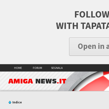
FOLLOW
WITH TAPAT
Open in 
HOME
FORUM
SEGNALA
AMIGA
NEWS
.IT
Indice