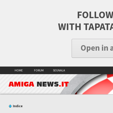
FOLLOW
WITH TAPAT
Open in 
HOME
FORUM
SEGNALA
AMIGA
NEWS
.IT
Indice