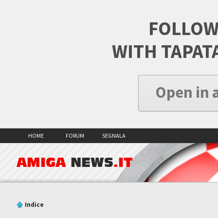
FOLLOW
WITH TAPAT
Open in 
HOME
FORUM
SEGNALA
AMIGA
NEWS
.IT
Indice