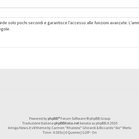
hiede solo pochi secondi e garantisce l’accesso alle funzioni avanzate. L’am
regole.
Powered by
phpBB
® Forum Software © phpBB Group
Traduzione Italiana
phpBBItalia.net
basata su phpBB.it 2010
Amiga News.it v8 theme by Carmen "Khaleesi" Ghirardi & Riccardo "ikir" Merlo
Time : 0.035s | 6 Queries | GZIP : On