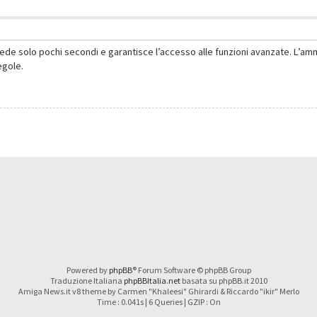
hiede solo pochi secondi e garantisce l’accesso alle funzioni avanzate. L’am
regole.
Powered by
phpBB
® Forum Software © phpBB Group
Traduzione Italiana
phpBBItalia.net
basata su phpBB.it 2010
Amiga News.it v8 theme by Carmen "Khaleesi" Ghirardi & Riccardo "ikir" Merlo
Time : 0.041s | 6 Queries | GZIP : On