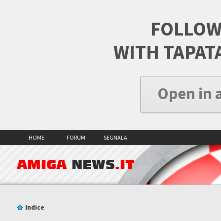
FOLLOW
WITH TAPAT
Open in 
HOME
FORUM
SEGNALA
AMIGA
NEWS
.IT
Indice