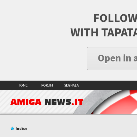
FOLLOW
WITH TAPAT
Open in 
HOME
FORUM
SEGNALA
AMIGA
NEWS
.IT
Indice