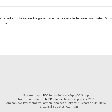
hiede solo pochi secondi e garantisce l’accesso alle funzioni avanzate. L’am
regole.
Powered by
phpBB
® Forum Software © phpBB Group
Traduzione Italiana
phpBBItalia.net
basata su phpBB.it 2010
Amiga News.it v8 theme by Carmen "Khaleesi" Ghirardi & Riccardo "ikir" Merlo
Time : 0.033s | 6 Queries | GZIP : On