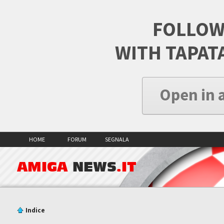
FOLLOW
WITH TAPAT
Open in 
HOME
FORUM
SEGNALA
AMIGA
NEWS
.IT
Indice