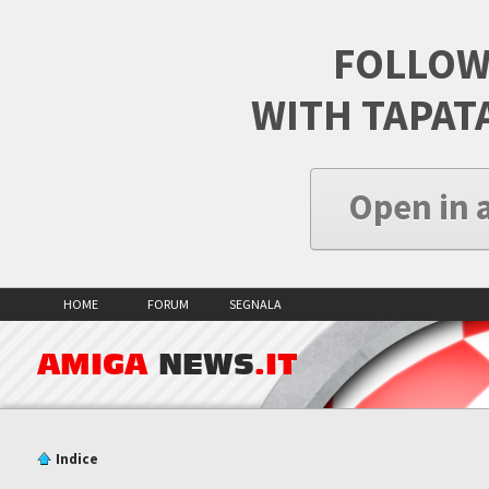
FOLLOW
WITH TAPAT
Open in 
HOME
FORUM
SEGNALA
AMIGA
NEWS
.IT
Indice