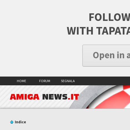
FOLLOW
WITH TAPAT
Open in 
HOME
FORUM
SEGNALA
AMIGA
NEWS
.IT
Indice