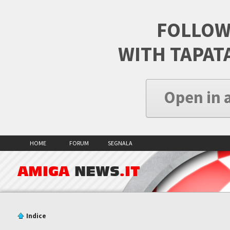
FOLLOW
WITH TAPAT
Open in 
HOME
FORUM
SEGNALA
AMIGA
NEWS
.IT
Indice