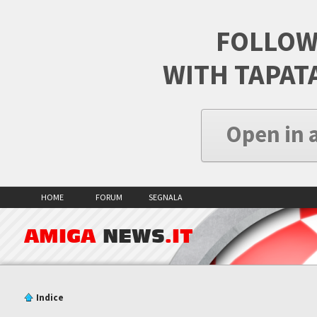
FOLLOW
WITH TAPAT
Open in 
HOME
FORUM
SEGNALA
AMIGA
NEWS
.IT
Indice