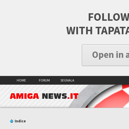
FOLLOW
WITH TAPAT
Open in 
HOME
FORUM
SEGNALA
AMIGA
NEWS
.IT
Indice