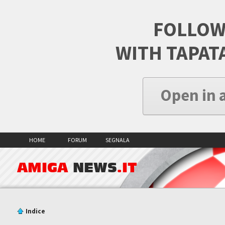
FOLLOW
WITH TAPAT
Open in 
HOME
FORUM
SEGNALA
AMIGA
NEWS
.IT
Indice