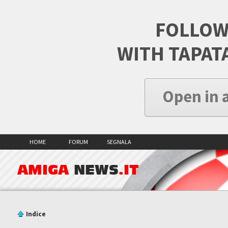
FOLLOW
WITH TAPAT
Open in 
HOME
FORUM
SEGNALA
AMIGA
NEWS
.IT
Indice