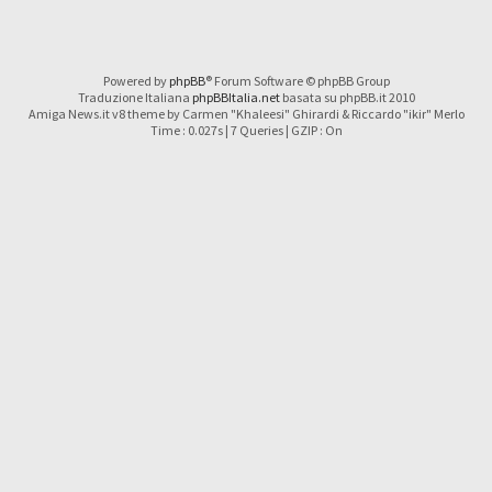
Powered by
phpBB
® Forum Software © phpBB Group
Traduzione Italiana
phpBBItalia.net
basata su phpBB.it 2010
Amiga News.it v8 theme by Carmen "Khaleesi" Ghirardi & Riccardo "ikir" Merlo
Time : 0.027s | 7 Queries | GZIP : On