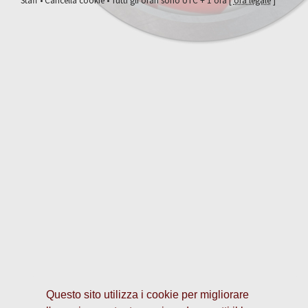
Staff
•
Cancella cookie
• Tutti gli orari sono UTC + 1 ora [
ora legale
]
Questo sito utilizza i cookie per migliorare