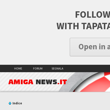
FOLLOW
WITH TAPAT
Open in 
HOME
FORUM
SEGNALA
AMIGA
NEWS
.IT
Indice