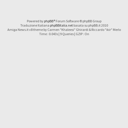
Powered by
phpBB
® Forum Software © phpBB Group
Traduzione Italiana
phpBBItalia.net
basata su phpBB.it 2010
Amiga News.it v8 theme by Carmen "Khaleesi" Ghirardi & Riccardo "ikir" Merlo
Time : 0.043s | 9 Queries | GZIP : On