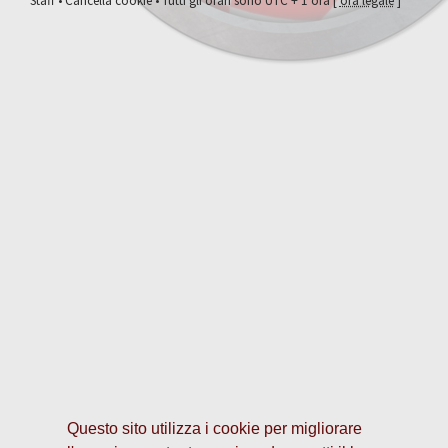
Staff
•
Cancella cookie
• Tutti gli orari sono UTC + 1 ora [
ora legale
]
Questo sito utilizza i cookie per migliorare