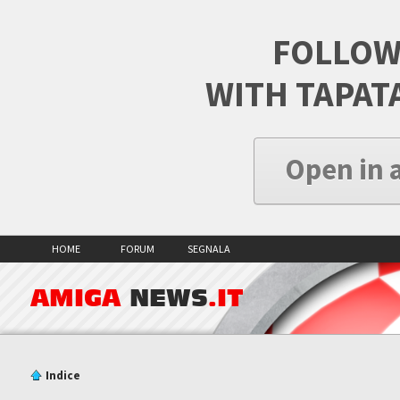
FOLLOW
WITH TAPAT
Open in 
HOME
FORUM
SEGNALA
AMIGA
NEWS
.IT
Indice