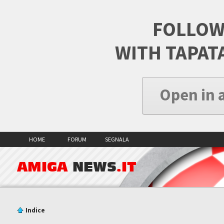
FOLLOW
WITH TAPAT
Open in 
HOME
FORUM
SEGNALA
AMIGA
NEWS
.IT
Indice