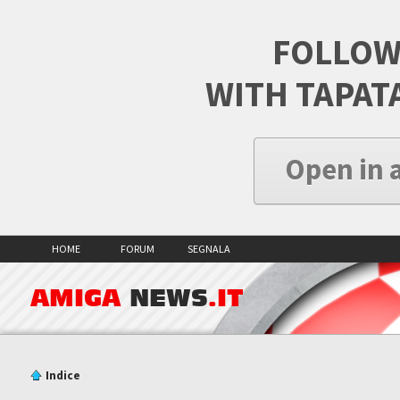
FOLLOW
WITH TAPAT
Open in 
HOME
FORUM
SEGNALA
AMIGA
NEWS
.IT
Indice