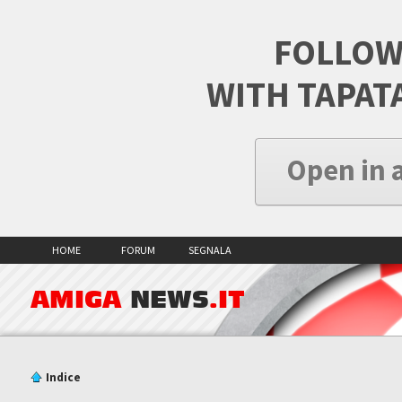
FOLLOW
WITH TAPAT
Open in 
HOME
FORUM
SEGNALA
AMIGA
NEWS
.IT
Indice