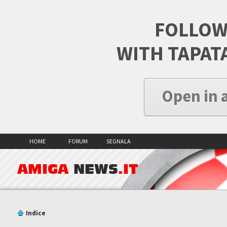
FOLLOW
WITH TAPAT
Open in 
HOME
FORUM
SEGNALA
AMIGA
NEWS
.IT
Indice