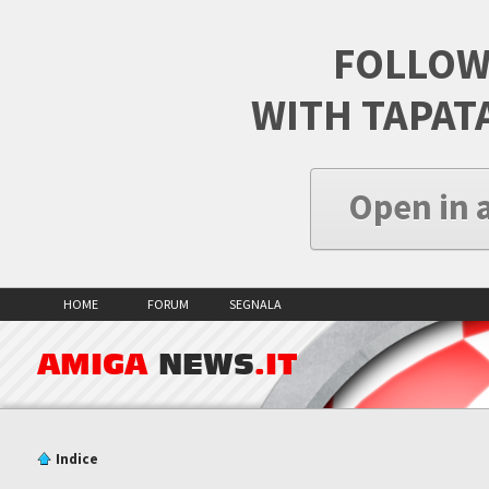
FOLLOW
WITH TAPAT
Open in 
HOME
FORUM
SEGNALA
AMIGA
NEWS
.IT
Indice