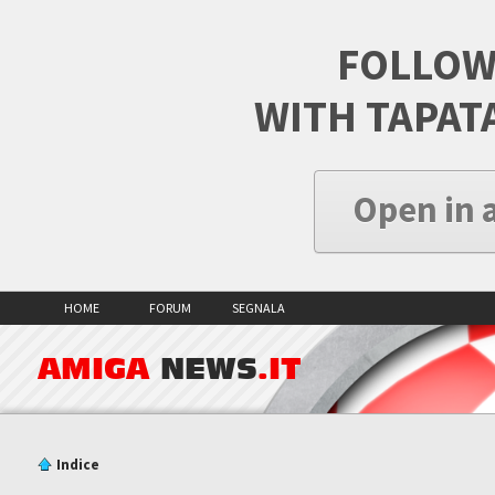
FOLLOW
WITH TAPAT
Open in 
HOME
FORUM
SEGNALA
AMIGA
NEWS
.IT
Indice