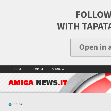
FOLLOW
WITH TAPAT
Open in 
HOME
FORUM
SEGNALA
AMIGA
NEWS
.IT
Indice