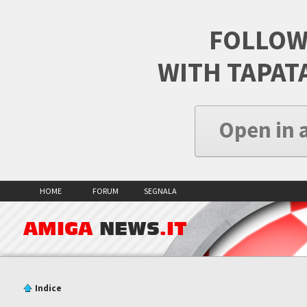
FOLLOW
WITH TAPAT
Open in 
HOME
FORUM
SEGNALA
AMIGA
NEWS
.IT
Indice