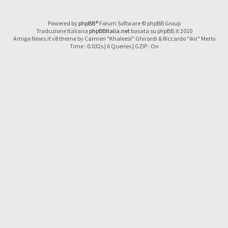
Powered by
phpBB
® Forum Software © phpBB Group
Traduzione Italiana
phpBBItalia.net
basata su phpBB.it 2010
Amiga News.it v8 theme by Carmen "Khaleesi" Ghirardi & Riccardo "ikir" Merlo
Time : 0.032s | 6 Queries | GZIP : On