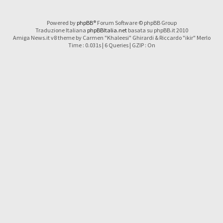
Powered by
phpBB
® Forum Software © phpBB Group
Traduzione Italiana
phpBBItalia.net
basata su phpBB.it 2010
Amiga News.it v8 theme by Carmen "Khaleesi" Ghirardi & Riccardo "ikir" Merlo
Time : 0.031s | 6 Queries | GZIP : On