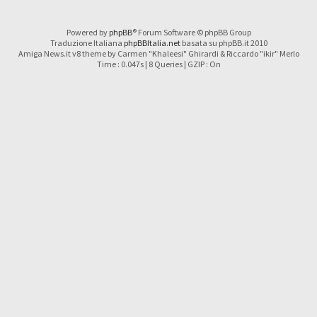
Powered by
phpBB
® Forum Software © phpBB Group
Traduzione Italiana
phpBBItalia.net
basata su phpBB.it 2010
Amiga News.it v8 theme by Carmen "Khaleesi" Ghirardi & Riccardo "ikir" Merlo
Time : 0.047s | 8 Queries | GZIP : On