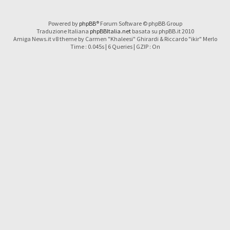
Powered by
phpBB
® Forum Software © phpBB Group
Traduzione Italiana
phpBBItalia.net
basata su phpBB.it 2010
Amiga News.it v8 theme by Carmen "Khaleesi" Ghirardi & Riccardo "ikir" Merlo
Time : 0.045s | 6 Queries | GZIP : On