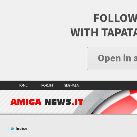
FOLLOW
WITH TAPAT
Open in 
HOME
FORUM
SEGNALA
AMIGA
NEWS
.IT
Indice