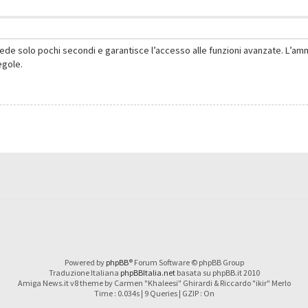
hiede solo pochi secondi e garantisce l’accesso alle funzioni avanzate. L’am
regole.
Powered by
phpBB
® Forum Software © phpBB Group
Traduzione Italiana
phpBBItalia.net
basata su phpBB.it 2010
Amiga News.it v8 theme by Carmen "Khaleesi" Ghirardi & Riccardo "ikir" Merlo
Time : 0.034s | 9 Queries | GZIP : On