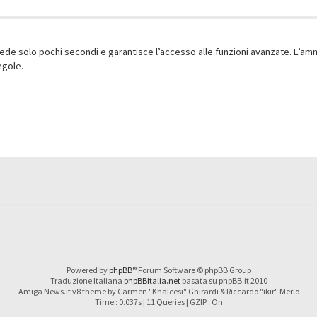
hiede solo pochi secondi e garantisce l’accesso alle funzioni avanzate. L’am
regole.
Powered by
phpBB
® Forum Software © phpBB Group
Traduzione Italiana
phpBBItalia.net
basata su phpBB.it 2010
Amiga News.it v8 theme by Carmen "Khaleesi" Ghirardi & Riccardo "ikir" Merlo
Time : 0.037s | 11 Queries | GZIP : On