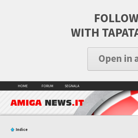
FOLLOW
WITH TAPAT
Open in 
HOME
FORUM
SEGNALA
AMIGA
NEWS
.IT
Indice