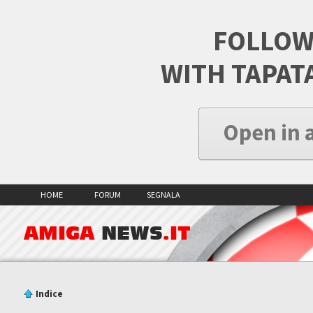
FOLLOW
WITH TAPAT
Open in 
HOME
FORUM
SEGNALA
AMIGA
NEWS
.IT
Indice