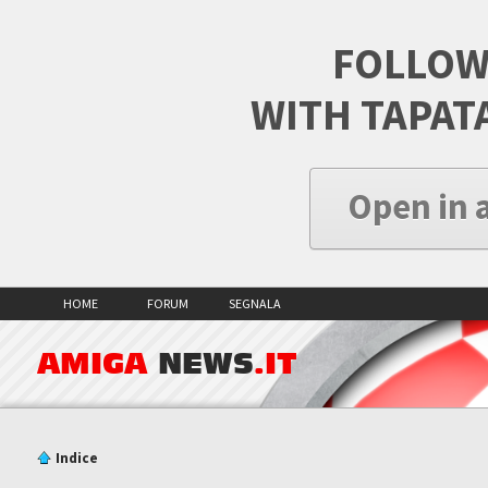
FOLLOW
WITH TAPAT
Open in 
HOME
FORUM
SEGNALA
AMIGA
NEWS
.IT
Indice