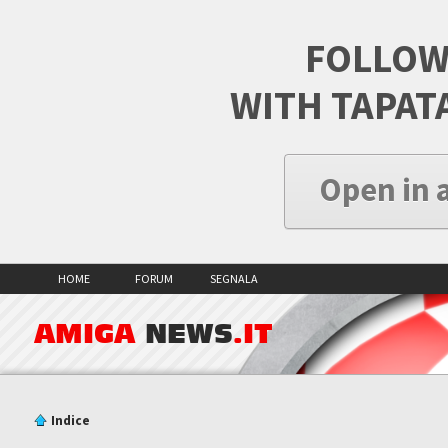
FOLLOW
WITH TAPAT
Open in 
HOME
FORUM
SEGNALA
AMIGA
NEWS
.IT
Indice