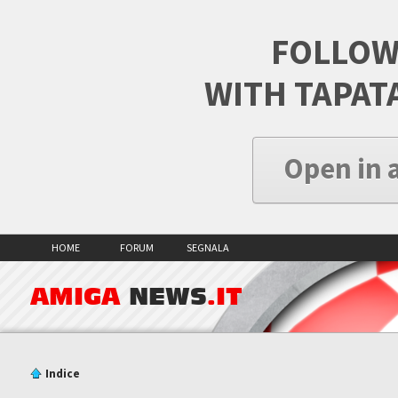
FOLLOW
WITH TAPAT
Open in 
HOME
FORUM
SEGNALA
AMIGA
NEWS
.IT
Indice