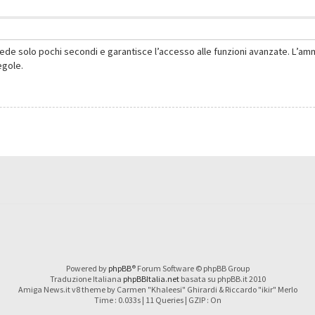
hiede solo pochi secondi e garantisce l’accesso alle funzioni avanzate. L’am
regole.
Powered by
phpBB
® Forum Software © phpBB Group
Traduzione Italiana
phpBBItalia.net
basata su phpBB.it 2010
Amiga News.it v8 theme by Carmen "Khaleesi" Ghirardi & Riccardo "ikir" Merlo
Time : 0.033s | 11 Queries | GZIP : On