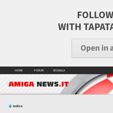
FOLLOW
WITH TAPAT
Open in 
HOME
FORUM
SEGNALA
AMIGA
NEWS
.IT
Indice