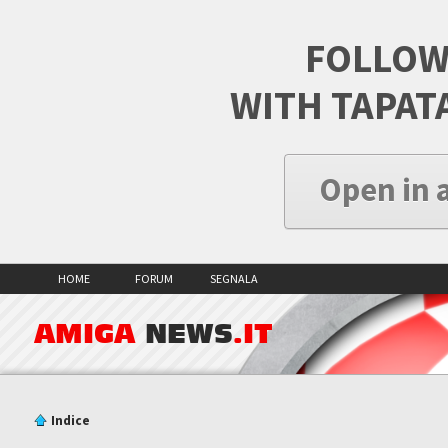
FOLLOW
WITH TAPAT
Open in 
HOME
FORUM
SEGNALA
AMIGA
NEWS
.IT
Indice