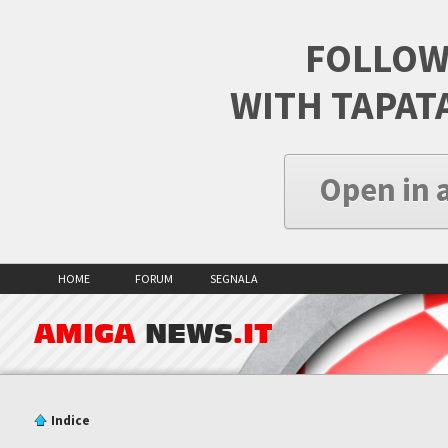
FOLLOW
WITH TAPAT
Open in 
HOME
FORUM
SEGNALA
AMIGA
NEWS
.IT
Indice